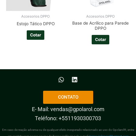
Accesorios DPPO
Accesorios DPPO
Base de Acrílico para Parede
Estojo Tático DPPO
DPPO
Cotar
Cotar
CONTATO
E- Mail:
vendas@gpolarol.com
Teléfono:
+5511930300703
Em caso de reação adversa ou de qualquer efeito inesperado relacionado ao uso do Gpolarol®, entre